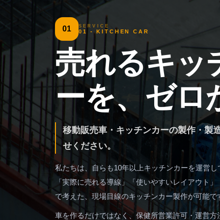
SERVICE
01
01 - KITCHEN CAR
売れるキッ
ーを、ゼロ
移動販売車・キッチンカーの製作・製造な
せください。
私たちは、自らも10年以上キッチンカーを運営し
「実際に売れる導線」「使いやすいレイアウト」
で考えた、現場目線のキッチンカー製作が可能で
車を作るだけではなく、保健所営業許可・運営方