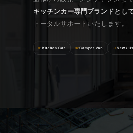
キッチンカー専門ブランドとし
トータルサポートいたします。
Kitchen Car
Camper Van
New / U
01
02
03