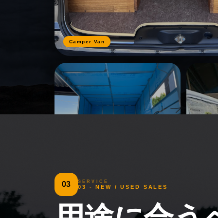
Camper Van
SERVICE
03
03 - NEW / USED SALES
用途に合う