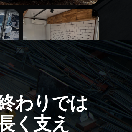
E
終わりでは
長く支え