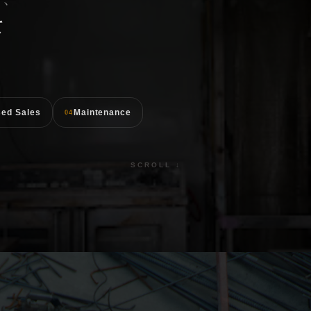
て
sed Sales
Maintenance
04
SCROLL ↓