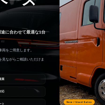
。
途に合わせて最適な1台
車両をご用意します。
を見ながらご相談いただけま
提案
対応
New / Used Sales
ート