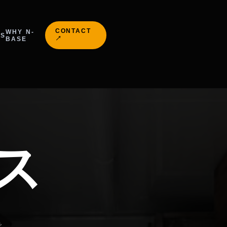
CONTACT
WHY N-
S
↗
BASE
ス
で、